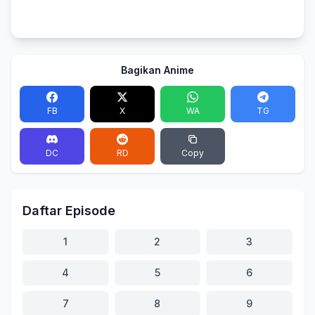
Bagikan Anime
FB
X
WA
TG
DC
RD
Copy
Daftar Episode
1
2
3
4
5
6
7
8
9