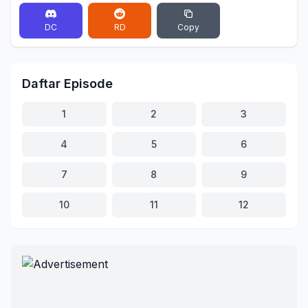
DC
RD
Copy
Daftar Episode
1
2
3
4
5
6
7
8
9
10
11
12