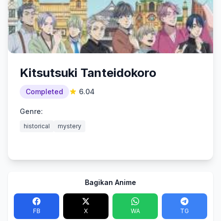
Kitsutsuki Tanteidokoro
Completed
6.04
Genre:
historical
mystery
Bagikan Anime
FB
X
WA
TG