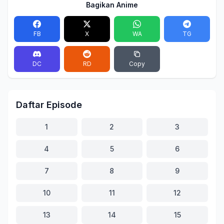
Bagikan Anime
FB
X
WA
TG
DC
RD
Copy
Daftar Episode
1
2
3
4
5
6
7
8
9
10
11
12
13
14
15