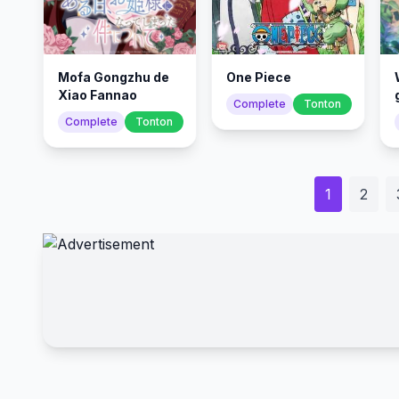
Mofa Gongzhu de
One Piece
Xiao Fannao
Complete
Tonton
Complete
Tonton
1
2