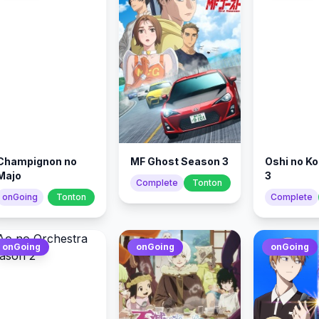
Champignon no
MF Ghost Season 3
Oshi no K
Majo
3
Complete
Tonton
onGoing
Tonton
Complete
onGoing
onGoing
onGoing