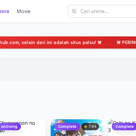
enre
Movie
ari ini adalah situs palsu! 🚨
🚨 PERINGATAN: Situs R
onGoing
Complete
7.84
Complete