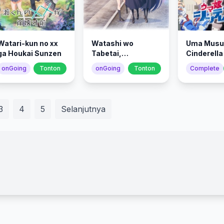
Watari-kun no xx
Watashi wo
Uma Musu
ga Houkai Sunzen
Tabetai,
Cinderella
Hitodenashi
Part 2
onGoing
Tonton
onGoing
Tonton
Complete
3
4
5
Selanjutnya