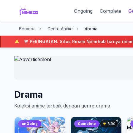
Ongoing
Complete
G
Beranda
Genre Anime
drama
PERINGATAN: Situs Resmi Nimehub hanya nimehub.com, selain d
Drama
Koleksi anime terbaik dengan genre drama
onGoing
Complete
8.99