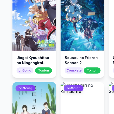
Jingai Kyoushitsu
Sousou no Frieren
no Ningengirai
Season 2
Kyoushi
onGoing
Tonton
Complete
Tonton
onGoing
onGoing