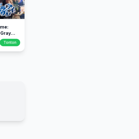
me:
 Gray
Tonton