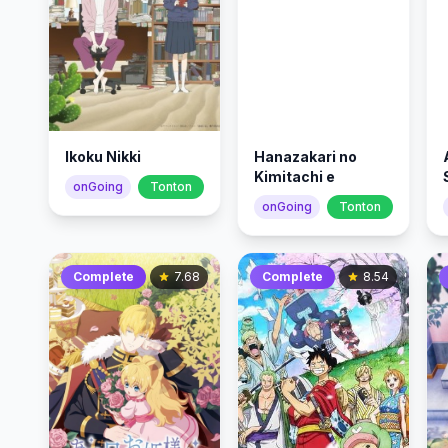
Ikoku Nikki
Hanazakari no
Kimitachi e
onGoing
Tonton
onGoing
Tonton
Complete
7.68
Complete
8.54