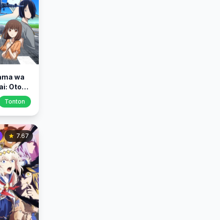
ama wa
ai: Otona
n
Tonton
7.67