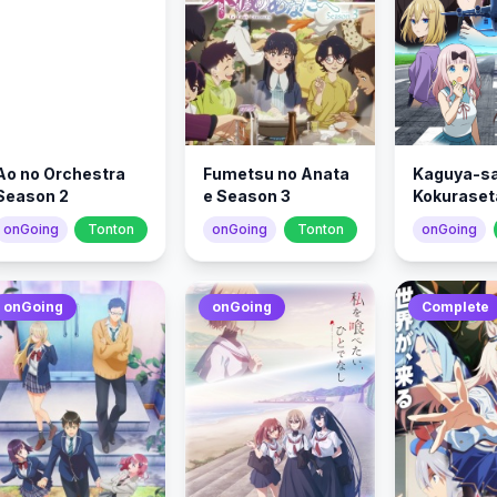
Ao no Orchestra
Fumetsu no Anata
Kaguya-s
Season 2
e Season 3
Kokuraset
e no Kaida
onGoing
Tonton
onGoing
Tonton
onGoing
onGoing
onGoing
Complete